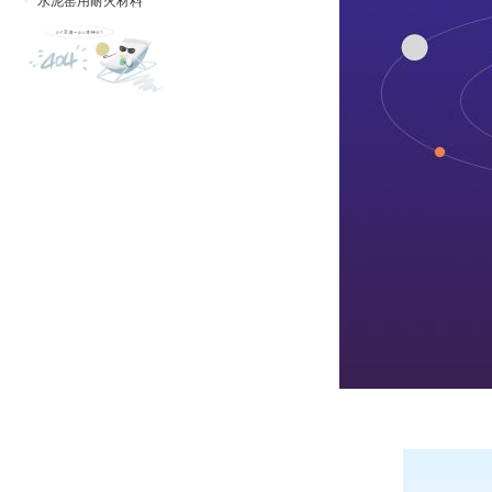
水泥窑用耐火材料