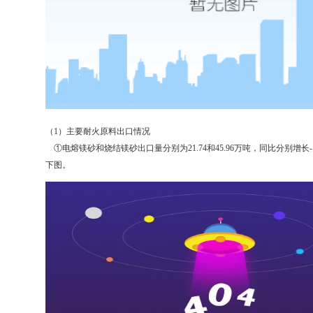
（1）主要耐火原料出口情况
①电熔镁砂和烧结镁砂出口量分别为21.74和45.96万吨，同比分别增长-17
下图。