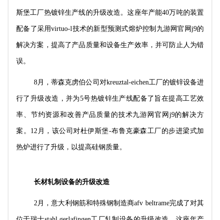
斯堡工厂热镀锌生产线的升级改造。这座年产能40万吨的装置
配备了采用virtuo-l技术的新型预测式熔炉控制九游网官网j9的
解决方案，提高了产品质量和设备生产效率，并可防止人为错
误。
8月，蒂森克虏伯公司对kreuztal-eichen工厂的镀锌设备进
行了升级改造，并为5号热镀锌生产线配备了旨在提高工艺效
率、节约资源和改善产品质量的技术九游网官网j9的解决方
案。12月，该公司对杜伊斯堡-布鲁克豪森工厂的步进梁式加
热炉进行了升级，以提高硅钢质量。
长材轧制设备的升级改造
2月，意大利钢筋和特殊钢制造商afv beltrame完成了对其
位于瑞士stahl gerlafingen工厂轧制设备的升级改造。这座年产