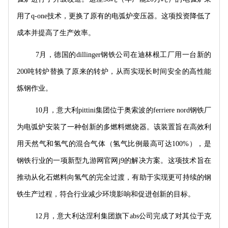
用了q-one技术，更换了原有的电弧炉变压器。这项投资降低了
成本并提高了生产效率。
7月，德国的dillinger钢铁公司在迪林根工厂用一台新的
200吨转炉替换了原来的转炉，从而实现长时间安全的高性能
炼钢作业。
10月，意大利pittini集团位于奥索波的ferriere nord钢铁厂
为电弧炉安装了一种创新的多燃料燃烧器。该装置旨在高效利
用天然气和氢气的混合气体（氢气比例最高可达100%），是
钢铁行业的一项新型九游网官网j9的解决方案。这项技术旨在
推动从化石燃料向氢气的完全过渡，有助于实现更可持续的钢
铁生产过程，符合行业减少环境影响和促进创新的目标。
12月，意大利达涅利集团旗下abs公司完成了对其位于克