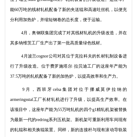
能60万吨的线材轧机配备了新的夹送辊和高速吐丝机，以便充
分利用加热炉，并缩短钢卷的总长度，便于运输。
4月，奥钢联集团完成了对其线材轧机的升级改造，并在
其多纳维茨工厂生产出了第一批高质量绿色线材。
4月波兰cognor公司对其位于克拉科夫的长材轧制设备进
行了升级改造。位于费罗施塔尔·拉贝迪工厂的这座年产能为
37.5万吨的轧机配备了新的加热炉，以提高效率和生产力。
9月，西班牙celsa集团对位于挪威莫伊拉纳的
armeringsstal工厂长材轧机进行了升级，以提高生产效率。在
该项目中，这座年产能为55万吨轧机的四个g1精轧机架被替换
为最新一代的redring系列五机架。新机架可重新利用车间现有
的轧辊和相关换辊装置。同样，新的连接杆与现有滚动导轨装